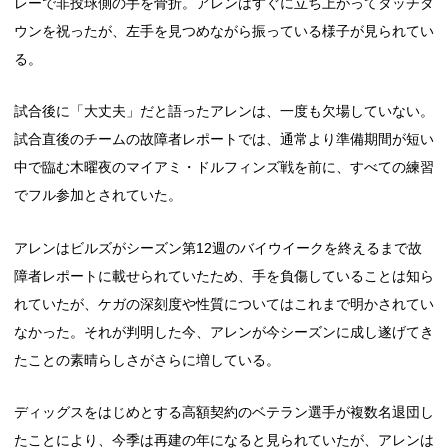
レーで非投球側の手を骨折。アレンはすぐに立ち上がってタッチダ
ウンを祝ったが、左手を見つめながら振っている様子が見られてい
る。
試合後に「大丈夫」だと語ったアレンは、一度も欠場していない。
試合直後のチームの故障者レポートでは、通常より準備期間が短い
中で臨む木曜夜のマイアミ・ドルフィンズ戦を前に、すべての練習
でフル参加とされていた。
アレンはビルズがシーズン第12週のバイウイークを終えるまで故
障者レポートに載せられていたため、手を負傷していることは知ら
れていたが、ケガの深刻度や性質についてはこれまで明かされてい
なかった。それが判明した今、アレンが今シーズンに成し遂げてき
たことの素晴らしさがさらに増している。
ディッグスをはじめとする高額契約のベテラン選手が複数名退団し
たことにより、今季は再建の年になると見られていたが、アレンは