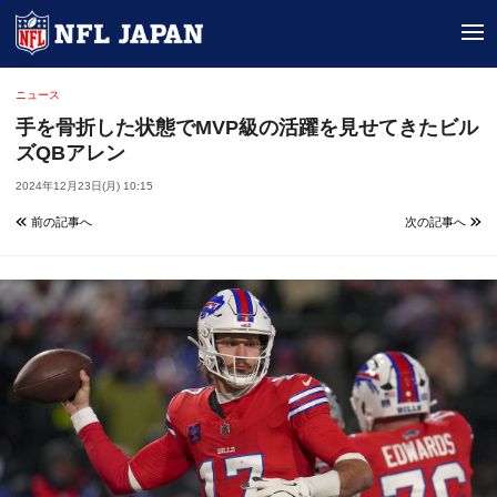
tog
ニュース
手を骨折した状態でMVP級の活躍を見せてきたビル
ズQBアレン
2024年12月23日(月) 10:15
前の記事へ
次の記事へ