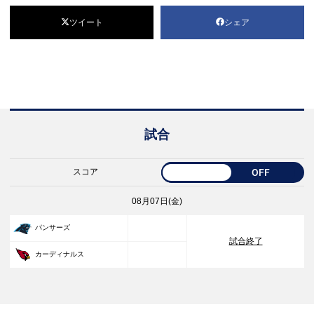
ツイート
シェア
試合
スコア
OFF
08月07日(金)
33
パンサーズ
試合終了
30
カーディナルス