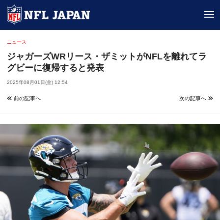
tog
ニュース
ジャガーズWRリース・ザミットがNFLを離れてラ
グビーに復帰すると発表
2025年08月01日(金) 12:54
前の記事へ
次の記事へ