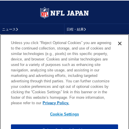
ニュース
日程・結果
コラム
テレビ
Unless you click “Reject Optional Cookies” you are agreeing
to the continued collection, storage, and use of cookies and
動画
画像
similar technologies (e.g., pixels) on this specific property,
device, and browser. Cookies and similar technologies are
チーム
順位表
used for a variety of purposes such as enhancing site
navigation, analyzing site usage, and assisting in our
選手成績
About NFL
marketing and advertising efforts, including targeted
advertising through third parties. You can further customize
More NFL
特集
your cookie preferences and opt out of optional cookies by
clicking the “Cookies Settings” link in this banner or in the
footer of this website’s homepage. For more information,
please refer to our
Privacy Policy.
TOP
お問い合わせ
FAQ
Cookie Settings
利用規約
プライバシーポリシー
プライバシー設定
RSS概要
NFL.COM
Copyright © NFL JAPAN.COM.All Rights Reserved.