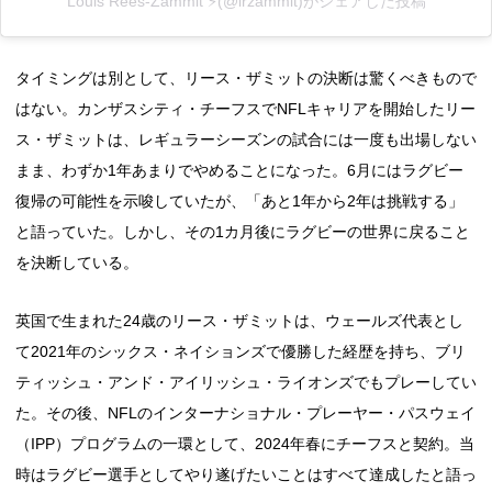
Louis Rees-Zammit ⚡️(@lrzammit)がシェアした投稿
タイミングは別として、リース・ザミットの決断は驚くべきもので
はない。カンザスシティ・チーフスでNFLキャリアを開始したリー
ス・ザミットは、レギュラーシーズンの試合には一度も出場しない
まま、わずか1年あまりでやめることになった。6月にはラグビー
復帰の可能性を示唆していたが、「あと1年から2年は挑戦する」
と語っていた。しかし、その1カ月後にラグビーの世界に戻ること
を決断している。
英国で生まれた24歳のリース・ザミットは、ウェールズ代表とし
て2021年のシックス・ネイションズで優勝した経歴を持ち、ブリ
ティッシュ・アンド・アイリッシュ・ライオンズでもプレーしてい
た。その後、NFLのインターナショナル・プレーヤー・パスウェイ
（IPP）プログラムの一環として、2024年春にチーフスと契約。当
時はラグビー選手としてやり遂げたいことはすべて達成したと語っ