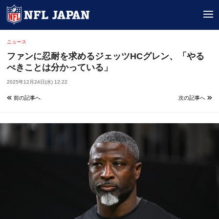
tog
ニュース
ファンに忍耐を求めるジェッツHCグレン、「やる
べきことは分かっている」
2025年12月24日(水) 12:22
前の記事へ
次の記事へ