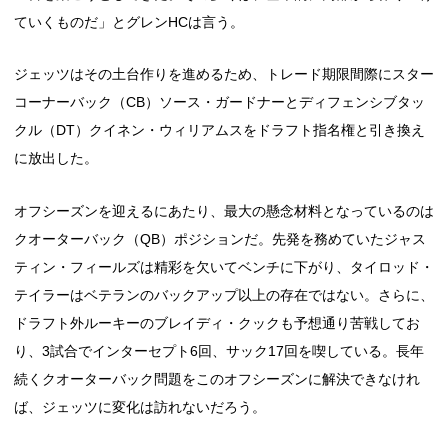
ていくものだ」とグレンHCは言う。
ジェッツはその土台作りを進めるため、トレード期限間際にスター
コーナーバック（CB）ソース・ガードナーとディフェンシブタッ
クル（DT）クイネン・ウィリアムスをドラフト指名権と引き換え
に放出した。
オフシーズンを迎えるにあたり、最大の懸念材料となっているのは
クオーターバック（QB）ポジションだ。先発を務めていたジャス
ティン・フィールズは精彩を欠いてベンチに下がり、タイロッド・
テイラーはベテランのバックアップ以上の存在ではない。さらに、
ドラフト外ルーキーのブレイディ・クックも予想通り苦戦してお
り、3試合でインターセプト6回、サック17回を喫している。長年
続くクオーターバック問題をこのオフシーズンに解決できなけれ
ば、ジェッツに変化は訪れないだろう。