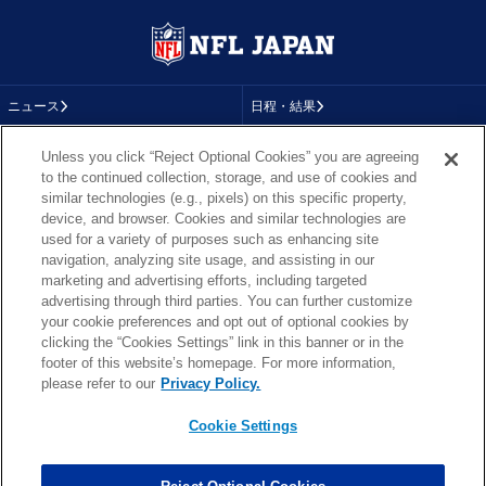
ニュース
日程・結果
コラム
テレビ
Unless you click “Reject Optional Cookies” you are agreeing
to the continued collection, storage, and use of cookies and
動画
画像
similar technologies (e.g., pixels) on this specific property,
device, and browser. Cookies and similar technologies are
チーム
順位表
used for a variety of purposes such as enhancing site
navigation, analyzing site usage, and assisting in our
選手成績
About NFL
marketing and advertising efforts, including targeted
advertising through third parties. You can further customize
More NFL
特集
your cookie preferences and opt out of optional cookies by
clicking the “Cookies Settings” link in this banner or in the
footer of this website’s homepage. For more information,
please refer to our
Privacy Policy.
TOP
お問い合わせ
FAQ
Cookie Settings
利用規約
プライバシーポリシー
プライバシー設定
RSS概要
NFL.COM
Copyright © NFL JAPAN.COM.All Rights Reserved.