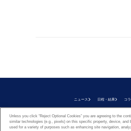
ニュース
日程・結果
コラ
TOP
Unless you click “Reject Optional Cookies” you are agreeing to the cont
similar technologies (e.g., pixels) on this specific property, device, an
used for a variety of purposes such as enhancing site navigation, analy