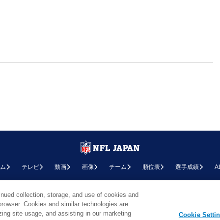
ム
テレビ
動画
画像
チーム
順位表
選手成績
A
お問い合わせ
FAQ
利用規約
プライバシーポリシー
プライバシー設定
RSS概要
NF
inued collection, storage, and use of cookies and
d browser. Cookies and similar technologies are
Copyright © NFL JAPAN.COM.All Rights Reserved.
zing site usage, and assisting in our marketing
Copyright © LY Corporation. All Rights Reserved.
Cookie Setti