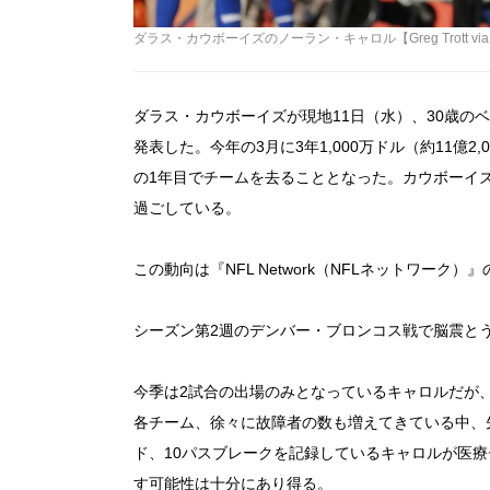
ダラス・カウボーイズのノーラン・キャロル【Greg Trott via
ダラス・カウボーイズが現地11日（水）、30歳の
発表した。今年の3月に3年1,000万ドル（約11億
の1年目でチームを去ることとなった。カウボーイ
過ごしている。
この動向は『NFL Network（NFLネットワー
シーズン第2週のデンバー・ブロンコス戦で脳震と
今季は2試合の出場のみとなっているキャロルだが
各チーム、徐々に故障者の数も増えてきている中、
ド、10パスブレークを記録しているキャロルが医
す可能性は十分にあり得る。