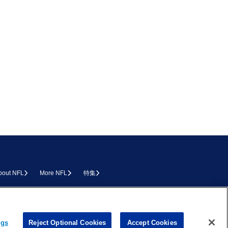
bout NFL
More NFL
特集
L.COM
ngs
Reject Optional Cookies
Accept Cookies