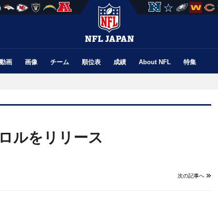
動画
画像
チーム
順位表
成績
About NFL
特集
ャロルをリリース
次の記事へ