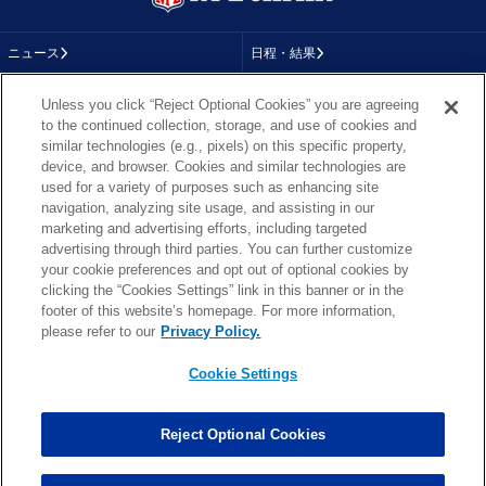
ニュース
日程・結果
コラム
テレビ
Unless you click “Reject Optional Cookies” you are agreeing
to the continued collection, storage, and use of cookies and
動画
画像
similar technologies (e.g., pixels) on this specific property,
device, and browser. Cookies and similar technologies are
チーム
順位表
used for a variety of purposes such as enhancing site
navigation, analyzing site usage, and assisting in our
選手成績
About NFL
marketing and advertising efforts, including targeted
advertising through third parties. You can further customize
More NFL
特集
your cookie preferences and opt out of optional cookies by
clicking the “Cookies Settings” link in this banner or in the
footer of this website’s homepage. For more information,
please refer to our
Privacy Policy.
TOP
お問い合わせ
FAQ
Cookie Settings
利用規約
プライバシーポリシー
プライバシー設定
RSS概要
NFL.COM
Copyright © NFL JAPAN.COM.All Rights Reserved.
Reject Optional Cookies
Copyright © LY Corporation. All Rights Reserved.
PHOTO BY AP Images / PHOTO BY Getty Images