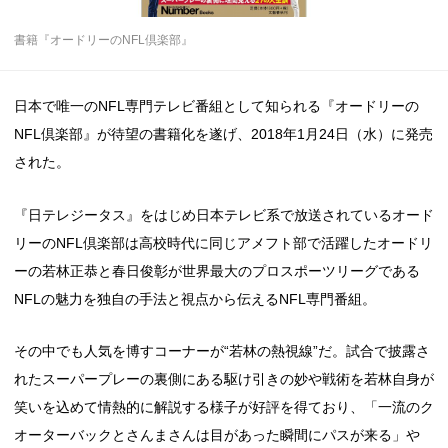
書籍『オードリーのNFL倶楽部』
日本で唯一のNFL専門テレビ番組として知られる『オードリーの
NFL倶楽部』が待望の書籍化を遂げ、2018年1月24日（水）に発売
された。
『日テレジータス』をはじめ日本テレビ系で放送されているオード
リーのNFL倶楽部は高校時代に同じアメフト部で活躍したオードリ
ーの若林正恭と春日俊彰が世界最大のプロスポーツリーグである
NFLの魅力を独自の手法と視点から伝えるNFL専門番組。
その中でも人気を博すコーナーが“若林の熱視線”だ。試合で披露さ
れたスーパープレーの裏側にある駆け引きの妙や戦術を若林自身が
笑いを込めて情熱的に解説する様子が好評を得ており、「一流のク
オーターバックとさんまさんは目があった瞬間にパスが来る」や