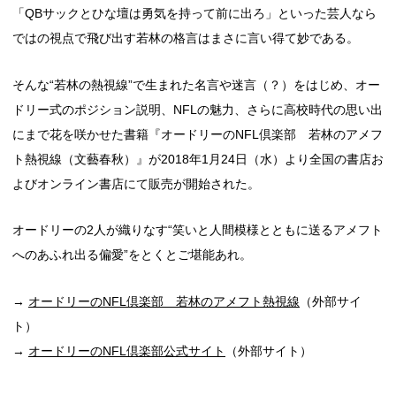
「QBサックとひな壇は勇気を持って前に出ろ」といった芸人なら
ではの視点で飛び出す若林の格言はまさに言い得て妙である。
そんな“若林の熱視線”で生まれた名言や迷言（？）をはじめ、オー
ドリー式のポジション説明、NFLの魅力、さらに高校時代の思い出
にまで花を咲かせた書籍『オードリーのNFL倶楽部 若林のアメフ
ト熱視線（文藝春秋）』が2018年1月24日（水）より全国の書店お
よびオンライン書店にて販売が開始された。
オードリーの2人が織りなす“笑いと人間模様とともに送るアメフト
へのあふれ出る偏愛”をとくとご堪能あれ。
→
オードリーのNFL倶楽部 若林のアメフト熱視線
（外部サイ
ト）
→
オードリーのNFL倶楽部公式サイト
（外部サイト）