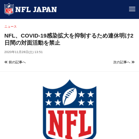
tog
ニュース
NFL、COVID-19感染拡大を抑制するため連休明け2
日間の対面活動を禁止
2020年11月28日(土) 13:51
前の記事へ
次の記事へ