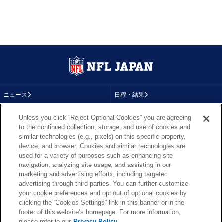
ニュース
日程・結果
コラム
テレビ
Unless you click “Reject Optional Cookies” you are agreeing
to the continued collection, storage, and use of cookies and
動画
画像
similar technologies (e.g., pixels) on this specific property,
device, and browser. Cookies and similar technologies are
チーム
順位表
used for a variety of purposes such as enhancing site
navigation, analyzing site usage, and assisting in our
選手成績
About NFL
marketing and advertising efforts, including targeted
advertising through third parties. You can further customize
More NFL
特集
your cookie preferences and opt out of optional cookies by
clicking the “Cookies Settings” link in this banner or in the
footer of this website’s homepage. For more information,
please refer to our
Privacy Policy.