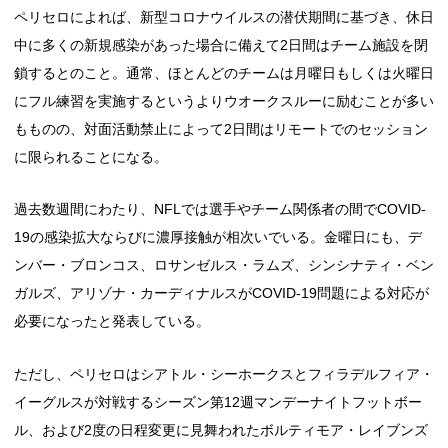
ペリセロによれば、新型コロナウイルスの潜伏期間に基づき、休日
中に多くの新規感染があった場合に備えて2日間はチーム施設を閉
鎖するとのこと。通常、ほとんどのチームは月曜日もしくは火曜日
にフル練習を実施するというよりウオークスルーに励むことが多い
もものの、対面活動禁止によって2日間はリモートでのセッション
に限られることになる。
過去数週間にわたり、NFLでは選手やチーム関係者の間でCOVID-
19の感染拡大ならびに濃厚接触が相次いでいる。金曜日にも、デ
ンバー・ブロンコス、ロサンゼルス・ラムズ、シンシナティ・ベン
ガルズ、アリゾナ・カーディナルスがCOVID-19問題による対応が
必要になったと発表している。
ただし、ペリセロはシアトル・シーホークスとフィラデルフィア・
イーグルスが対戦するシーズン第12週マンデーナイトフットボー
ル、および2度の日程変更に見舞われたボルティモア・レイブンズ