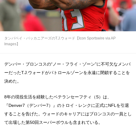
タンパベイ・バッカニアーズのT.J.ウォード【Icon Sportswire via AP
Images】
デンバー・ブロンコスの“ノー・フライ・ゾーン”に不可欠なメンバ
ーだったT.J.ウォードがパトロールゾーンを永遠に閉鎖することを
決めた。
8年の現役生活を経験したベテランセーフティ（S）は、
『Denver7（デンバー7）』のトロイ・レンクに正式にNFLを引退
することを告げた。ウォードのキャリアにはブロンコスの一員とし
て出場した第50回スーパーボウルも含まれている。