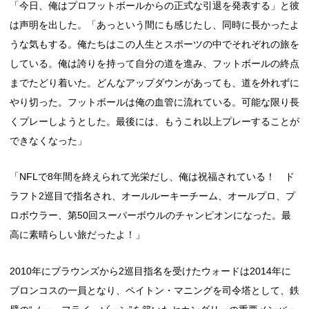
「今日、俺はプロフットボールからの正式な引退を発表する」と彼
は声明を出した。「あっという間にも感じたし、同時に長かったよ
うな気もする。俺たちはこの人生とスポーツの中でそれぞれの旅を
している。俺は誇りを持って自分の道を進み、フットボールの終点
までたどり着いた。どんなアップダウンがあっても、道を外れずに
やり切った。フットボールは俺の血管に流れている。可能な限り長
くプレーしようとした。最後には、もうこれ以上プレーすることが
できなくなった」
「NFLで8年間を終えられて光栄だし、俺は祝福されている！ ド
ラフト2巡目で指名され、オールルーキーチーム、オールプロ、プ
ロボウラー、第50回スーパーボウルのチャンピオンになった。最
高に素晴らしい旅だったよ！」
2010年にブラウンズから2巡目指名を受けたウォードは2014年に
ブロンコスの一員となり、ペイトン・マニングを司令塔として、鉄