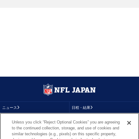
ニュース
日程・結果
コラム
テレビ
Unless you click “Reject Optional Cookies” you are agreeing
to the continued collection, storage, and use of cookies and
動画
画像
similar technologies (e.g., pixels) on this specific property,