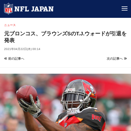
tog
ニュース
元ブロンコス、ブラウンズSのT.J.ウォードが引退を
発表
2021年04月22日(木) 00:14
前の記事へ
次の記事へ