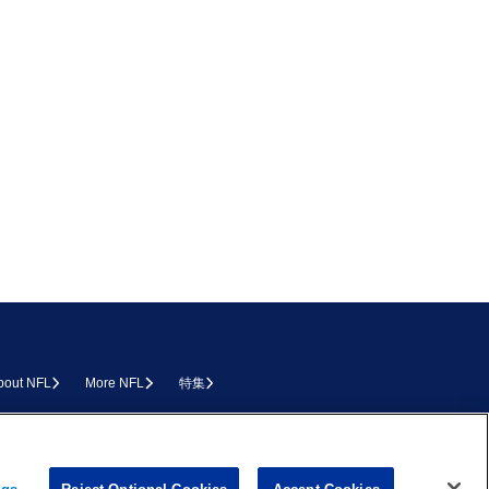
bout NFL
More NFL
特集
L.COM