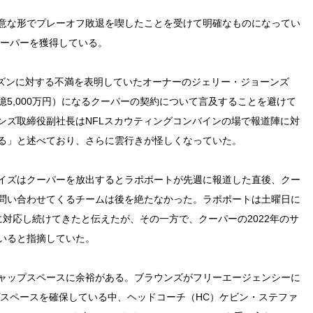
意な形でプレーオフ敗退を喫したことを受けて明確なものになってい
クーパーを獲得している。
ーズンに対する不満を表明していたオーナーのジェリー・ジョーンズ
23億5,000万円）になるクーパーの契約について言及することを避けて
ンズ取締役副社長はNFLスカウティングコンバインの場で報道陣に対
る」と述べており、さらに雲行きが怪しくなっていた。
イズはクーパーを放出するとラポポートが先週に報道した直後、クー
問い合わせてくるチームは後を絶たなかった。ラポポートは土曜日に
対応し続けてきたと伝えたが、その一方で、クーパーの2022年のサ
いると指摘していた。
ャップスペースに余裕がある。ブラウンズがフリーエージェンシーに
ャップスペースを確保している中、ヘッドコーチ（HC）ケビン・ステファ