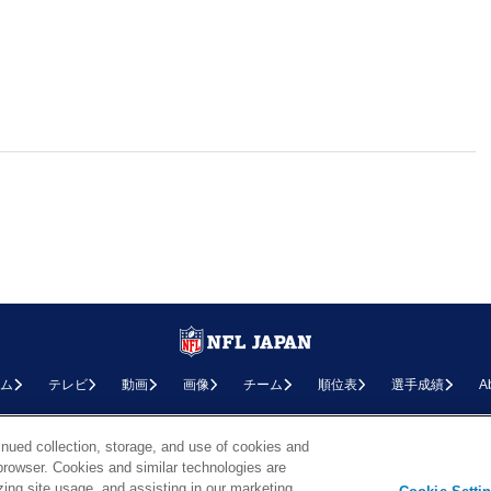
ム
テレビ
動画
画像
チーム
順位表
選手成績
A
お問い合わせ
FAQ
利用規約
プライバシーポリシー
プライバシー設定
RSS概要
NF
inued collection, storage, and use of cookies and
d browser. Cookies and similar technologies are
Copyright © NFL JAPAN.COM.All Rights Reserved.
zing site usage, and assisting in our marketing
Copyright © LY Corporation. All Rights Reserved.