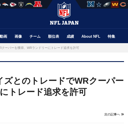
動画
画像
チーム
順位表
成績
About NFL
特集
Rクーパーを獲得、WRランドリーにトレード追求を許可
イズとのトレードでWRクーパー
ーにトレード追求を許可
次の記事へ