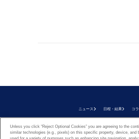
ニュース
日程・結果
コラ
TOP
Unless you click “Reject Optional Cookies” you are agreeing to the cont
similar technologies (e.g., pixels) on this specific property, device, an
used for a variety of purposes such as enhancing site navigation, analy