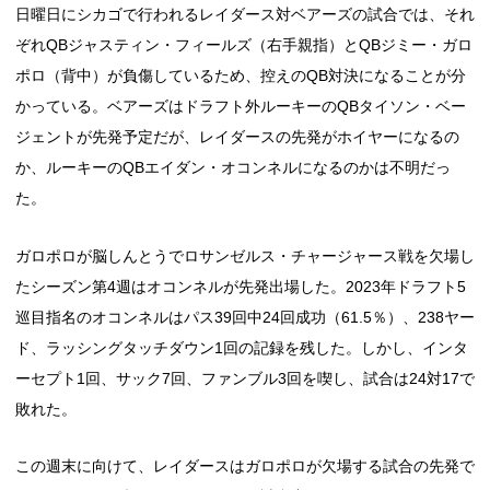
日曜日にシカゴで行われるレイダース対ベアーズの試合では、それ
ぞれQBジャスティン・フィールズ（右手親指）とQBジミー・ガロ
ポロ（背中）が負傷しているため、控えのQB対決になることが分
かっている。ベアーズはドラフト外ルーキーのQBタイソン・ベー
ジェントが先発予定だが、レイダースの先発がホイヤーになるの
か、ルーキーのQBエイダン・オコンネルになるのかは不明だっ
た。
ガロポロが脳しんとうでロサンゼルス・チャージャース戦を欠場し
たシーズン第4週はオコンネルが先発出場した。2023年ドラフト5
巡目指名のオコンネルはパス39回中24回成功（61.5％）、238ヤー
ド、ラッシングタッチダウン1回の記録を残した。しかし、インタ
ーセプト1回、サック7回、ファンブル3回を喫し、試合は24対17で
敗れた。
この週末に向けて、レイダースはガロポロが欠場する試合の先発で