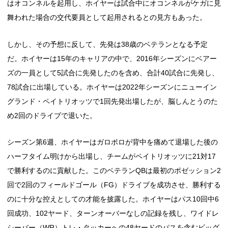
はオコンネルを起用し、ホイヤーは試合中にオコンネルがケガに見
舞われた場合の交代要員として起用されるとの見方もあった。
しかし、その予想に反して、先発は38歳のベテランとなる予定
だ。ホイヤーは15年のキャリアの中で、2016年シーズンにベアー
ズの一員として5試合に先発したのを含め、合計40試合に先発し、
78試合に出場している。ホイヤーは2022年シーズンにニューイン
グランド・ペイトリオッツで1回先発出場したが、脳しんとうのた
め2回のドライブで退いた。
シーズン第6週、ホイヤーはガロポロが背中を痛めて退場した後の
ハーフタイム明けから出場し、チームがペイトリオッツに21対17
で勝利するのに貢献した。このベテランQBは最初のポゼッション2
回で2回のフィールドゴール（FG）ドライブを成功させ、勝利する
のに十分な控えとしての才能を披露した。ホイヤーはパス10回中6
回成功、102ヤード、ターンオーバーなしの記録を残し、ワイドレ
シーバー（WR）トレ・タッカーへの48ヤードのパスを含むビッグ