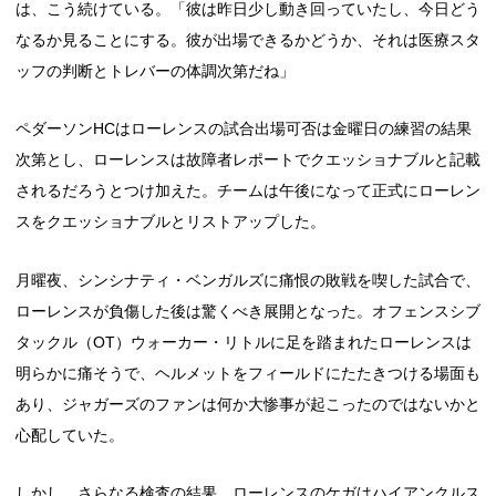
は、こう続けている。「彼は昨日少し動き回っていたし、今日どう
なるか見ることにする。彼が出場できるかどうか、それは医療スタ
ッフの判断とトレバーの体調次第だね」
ペダーソンHCはローレンスの試合出場可否は金曜日の練習の結果
次第とし、ローレンスは故障者レポートでクエッショナブルと記載
されるだろうとつけ加えた。チームは午後になって正式にローレン
スをクエッショナブルとリストアップした。
月曜夜、シンシナティ・ベンガルズに痛恨の敗戦を喫した試合で、
ローレンスが負傷した後は驚くべき展開となった。オフェンスシブ
タックル（OT）ウォーカー・リトルに足を踏まれたローレンスは
明らかに痛そうで、ヘルメットをフィールドにたたきつける場面も
あり、ジャガーズのファンは何か大惨事が起こったのではないかと
心配していた。
しかし、さらなる検査の結果、ローレンスのケガはハイアンクルス