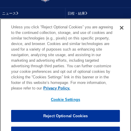
ニュース
日程・結果
コラム
テレビ
Unless you click “Reject Optional Cookies” you are agreeing
to the continued collection, storage, and use of cookies and
動画
画像
similar technologies (e.g., pixels) on this specific property,
device, and browser. Cookies and similar technologies are
チーム
順位表
used for a variety of purposes such as enhancing site
navigation, analyzing site usage, and assisting in our
選手成績
About NFL
marketing and advertising efforts, including targeted
advertising through third parties. You can further customize
More NFL
特集
your cookie preferences and opt out of optional cookies by
clicking the “Cookies Settings” link in this banner or in the
footer of this website’s homepage. For more information,
please refer to our
Privacy Policy.
TOP
お問い合わせ
FAQ
Cookie Settings
利用規約
プライバシーポリシー
プライバシー設定
RSS概要
NFL.COM
Copyright © NFL JAPAN.COM.All Rights Reserved.
Reject Optional Cookies
Copyright © LY Corporation. All Rights Reserved.
PHOTO BY AP Images / PHOTO BY Getty Images
Cookie Settings