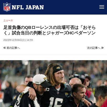
tog
ニュース
足首負傷のQBローレンスの出場可否は「おそら
く」試合当日の判断とジャガーズHCペダーソン
2023年12月09日(土) 14:55
前の記事へ
次の記事へ