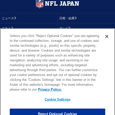
ニュース
日程・結果
コラム
テレビ
Unless you click “Reject Optional Cookies” you are agreeing
動画
画像
to the continued collection, storage, and use of cookies and
similar technologies (e.g., pixels) on this specific property,
チーム
順位表
device, and browser. Cookies and similar technologies are
used for a variety of purposes such as enhancing site
選手成績
About NFL
navigation, analyzing site usage, and assisting in our
marketing and advertising efforts, including targeted
More NFL
特集
advertising through third parties. You can further customize
your cookie preferences and opt out of optional cookies by
clicking the “Cookies Settings” link in this banner or in the
footer of this website’s homepage. For more information,
TOP
お問い合わせ
FAQ
please refer to our
Privacy Policy.
利用規約
プライバシーポリシー
プライバシー設定
RSS概要
NFL.COM
Cookie Settings
Copyright © NFL JAPAN.COM.All Rights Reserved.
Copyright © LY Corporation. All Rights Reserved.
Reject Optional Cookies
PHOTO BY AP Images / PHOTO BY Getty Images