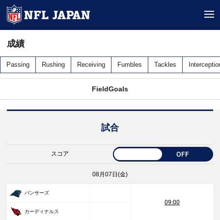
tog
成績
Passing
Rushing
Receiving
Fumbles
Tackles
Interceptio
FieldGoals
試合
スコア
OFF
08月07日(金)
パンサーズ
09:00
カーディナルス