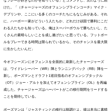
なプレーが好きなのかを知っている」とコメントし、次のように続
けた。「（チャージャーズのオフェンシブラインコーチ）マイク・
デブリンや、ここにいる多くのコーチたちにもなじみがある。それ
に、ハーボー一家がどういう人たちか、どれだけ頑固で勝利にこだ
わる人たちかも知っている。俺はスーパーボウルで勝ちたいし、た
くさんの素晴らしいことを成し遂げたいと思っている。フットボー
ルをプレーできる時間は限られているから、そのチャンスを最大限
に生かしたいんだ」
今オフシーズンにオフェンスを全面的に刷新したチャージャーズ
は、ワイドレシーバー（WR）陣とランニングバック（RB）陣を一
新し、ボーズマンとドラフト1巡目指名のオフェンシブタックル
（OT）ジョー・アルトを加えてオフェンシブライン（OL）を再編
成した。チャージャーズはハーバートがこの移行期間をリードする
ことを期待している。
ボーズマンは「ジャスティンとの移行は順調だよ。彼は本当に素晴