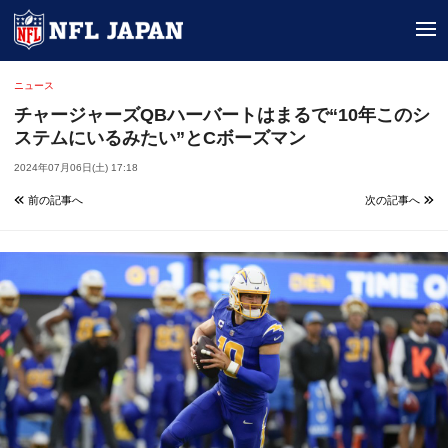
tog
ニュース
チャージャーズQBハーバートはまるで“10年このシ
ステムにいるみたい”とCボーズマン
2024年07月06日(土) 17:18
前の記事へ
次の記事へ