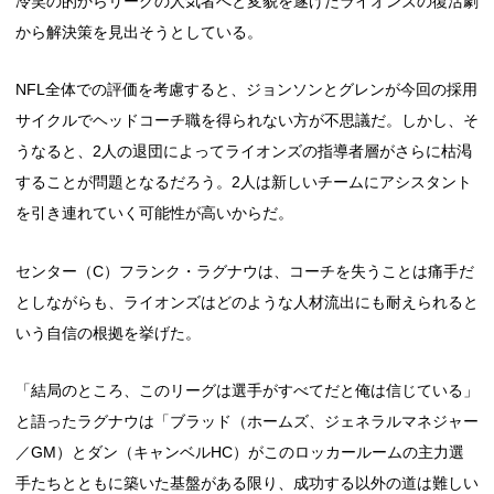
冷笑の的からリーグの人気者へと変貌を遂げたライオンズの復活劇
から解決策を見出そうとしている。
NFL全体での評価を考慮すると、ジョンソンとグレンが今回の採用
サイクルでヘッドコーチ職を得られない方が不思議だ。しかし、そ
うなると、2人の退団によってライオンズの指導者層がさらに枯渇
することが問題となるだろう。2人は新しいチームにアシスタント
を引き連れていく可能性が高いからだ。
センター（C）フランク・ラグナウは、コーチを失うことは痛手だ
としながらも、ライオンズはどのような人材流出にも耐えられると
いう自信の根拠を挙げた。
「結局のところ、このリーグは選手がすべてだと俺は信じている」
と語ったラグナウは「ブラッド（ホームズ、ジェネラルマネジャー
／GM）とダン（キャンベルHC）がこのロッカールームの主力選
手たちとともに築いた基盤がある限り、成功する以外の道は難しい