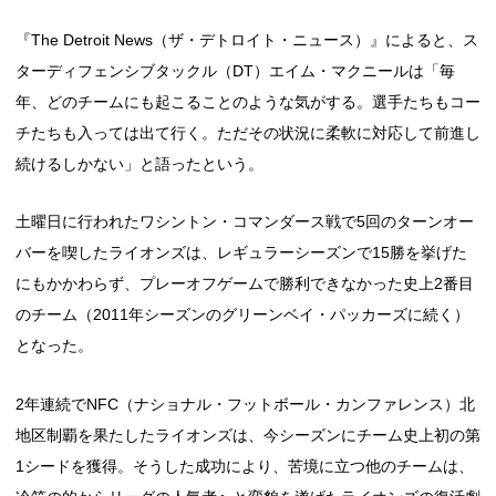
『The Detroit News（ザ・デトロイト・ニュース）』によると、ス
ターディフェンシブタックル（DT）エイム・マクニールは「毎
年、どのチームにも起こることのような気がする。選手たちもコー
チたちも入っては出て行く。ただその状況に柔軟に対応して前進し
続けるしかない」と語ったという。
土曜日に行われたワシントン・コマンダース戦で5回のターンオー
バーを喫したライオンズは、レギュラーシーズンで15勝を挙げた
にもかかわらず、プレーオフゲームで勝利できなかった史上2番目
のチーム（2011年シーズンのグリーンベイ・パッカーズに続く）
となった。
2年連続でNFC（ナショナル・フットボール・カンファレンス）北
地区制覇を果たしたライオンズは、今シーズンにチーム史上初の第
1シードを獲得。そうした成功により、苦境に立つ他のチームは、