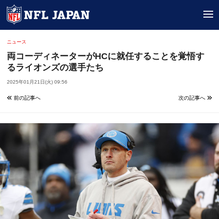
tog
ニュース
両コーディネーターがHCに就任することを覚悟す
るライオンズの選手たち
2025年01月21日(火) 09:56
前の記事へ
次の記事へ