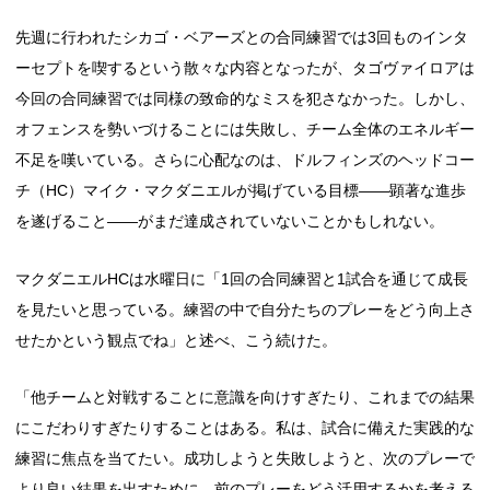
先週に行われたシカゴ・ベアーズとの合同練習では3回ものインタ
ーセプトを喫するという散々な内容となったが、タゴヴァイロアは
今回の合同練習では同様の致命的なミスを犯さなかった。しかし、
オフェンスを勢いづけることには失敗し、チーム全体のエネルギー
不足を嘆いている。さらに心配なのは、ドルフィンズのヘッドコー
チ（HC）マイク・マクダニエルが掲げている目標――顕著な進歩
を遂げること――がまだ達成されていないことかもしれない。
マクダニエルHCは水曜日に「1回の合同練習と1試合を通じて成長
を見たいと思っている。練習の中で自分たちのプレーをどう向上さ
せたかという観点でね」と述べ、こう続けた。
「他チームと対戦することに意識を向けすぎたり、これまでの結果
にこだわりすぎたりすることはある。私は、試合に備えた実践的な
練習に焦点を当てたい。成功しようと失敗しようと、次のプレーで
より良い結果を出すために、前のプレーをどう活用するかを考える