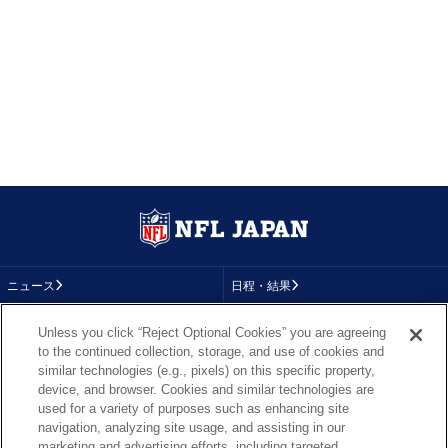
ニュース
日程・結果
コラム
テレビ
Unless you click “Reject Optional Cookies” you are agreeing
to the continued collection, storage, and use of cookies and
動画
画像
similar technologies (e.g., pixels) on this specific property,
device, and browser. Cookies and similar technologies are
チーム
順位表
used for a variety of purposes such as enhancing site
navigation, analyzing site usage, and assisting in our
選手成績
About NFL
marketing and advertising efforts, including targeted