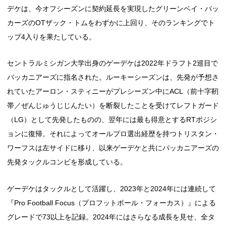
デケは、今オフシーズンに契約延長を実現したグリーンベイ・パッ
カーズのOTザック・トムをわずかに上回り、そのランキングでト
ップ4入りを果たしている。
セントラルミシガン大学出身のゲーデケは2022年ドラフト2巡目で
バッカニアーズに指名された。ルーキーシーズンは、先発が予想さ
れていたアーロン・スティニーがプレシーズン中にACL（前十字靭
帯／ぜんじゅうじじんたい）を断裂したことを受けてレフトガード
（LG）として先発したものの、翌年には最も得意とするRTポジシ
ョンに復帰。それによってオールプロ選出経歴を持つトリスタン・
ワーフスは左サイドに移り、以来ゲーデケと共にバッカニアーズの
先発タックルコンビを形成している。
ゲーデケはタックルとして活躍し、2023年と2024年には連続して
『Pro Football Focus（プロフットボール・フォーカス）』による
グレードで73以上を記録。2024年にはさらなる成長を見せ、全タ