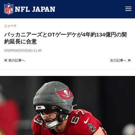
tog
ニュース
バッカニアーズとOTゲーデケが4年約134億円の契
約延長に合意
2025年09月03日(水) 11:40
前の記事へ
次の記事へ