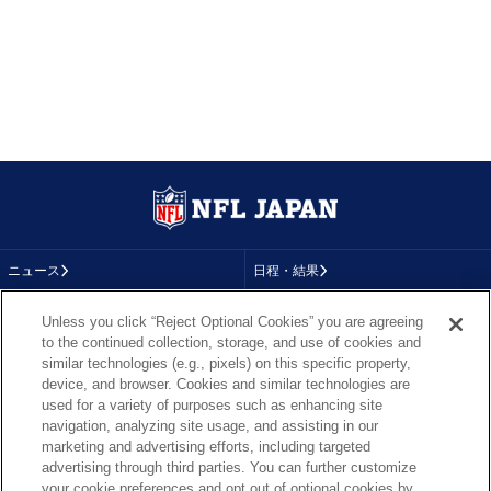
ニュース
日程・結果
コラム
テレビ
Unless you click “Reject Optional Cookies” you are agreeing
to the continued collection, storage, and use of cookies and
動画
画像
similar technologies (e.g., pixels) on this specific property,
device, and browser. Cookies and similar technologies are
チーム
順位表
used for a variety of purposes such as enhancing site
navigation, analyzing site usage, and assisting in our
選手成績
About NFL
marketing and advertising efforts, including targeted
advertising through third parties. You can further customize
More NFL
特集
your cookie preferences and opt out of optional cookies by