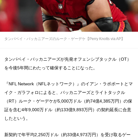
タンパベイ・バッカニアーズのルーク・ゲーデケ【Perry Knotts via AP】
タンパベイ・バッカニアーズが先発オフェンシブタックル（OT）
を今後5年間にわたって確保することになった。
『NFL Network（NFLネットワーク）』のイアン・ラポポートとマ
イク・ガラフォロによると、バッカニアーズとライトタックル
（RT）ルーク・ゲーデケが5,000万ドル（約74億4,385万円）の保
証を含む4年9,000万ドル（約133億9,893万円）の契約延長に合意
したという。
新契約で年平均2,250万ドル（約33億4,973万円）を受け取るゲー