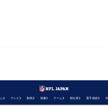
ム
テレビ
動画
画像
チーム
順位表
選手成績
A
お問い合わせ
FAQ
利用規約
プライバシーポリシー
プライバシー設定
RSS概要
NF