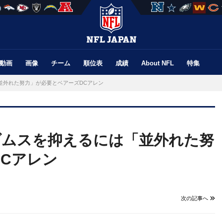
動画
画像
チーム
順位表
成績
About NFL
特集
並外れた努力」が必要とベアーズDCアレン
ダムスを抑えるには「並外れた努
Cアレン
次の記事へ