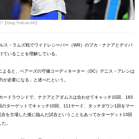
 Trott via AP】
ゼルス・ラムズ戦でワイドレシーバー（WR）のプカ・ナクアとデイバ
けていることを理解している。
ムズ）』によると、ベアーズの守備コーディネーター（DC）デニス・アレンは
力が必要になる」と述べたという。
ードラウンドで、ナクアとアダムスは合わせてキャッチ15回、183
回のターゲットでキャッチ10回、111ヤード、タッチダウン1回をマー
試合を欠場した後に臨んだ試合ということもあってかターゲット13回
した。