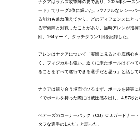
ナクアはラムズ攻撃陣の要であり、2025年シーズン
ード）でリーグ2位に輝いた。パワフルなレシーバ
る能力も兼ね備えており、どのディフェンスにとって
る守備陣と対戦したことがあり、当時アレンが指揮
回、164ヤード、タッチダウン1回を記録した。
アレンはナクアについて「実際に見ると心底感心さ
く、フィジカルも強い。近くに来たボールはすべて
ることをすべて遂行できる選手だと思う」と話して
ナクアは競り合う場面でひるまず、ボールを確実に
ドでボールを持った際には威圧感を出し、4.57秒
ベアーズのコーナーバック（CB）C.J.ガードナ
タフな選手の1人だ」と語った。