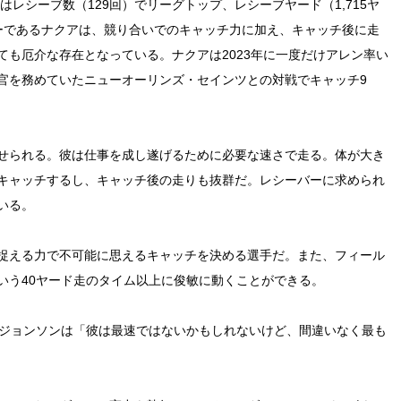
はレシーブ数（129回）でリーグトップ、レシーブヤード（1,715ヤ
ーであるナクアは、競り合いでのキャッチ力に加え、キャッチ後に走
も厄介な存在となっている。ナクアは2023年に一度だけアレン率い
官を務めていたニューオーリンズ・セインツとの対戦でキャッチ9
せられる。彼は仕事を成し遂げるために必要な速さで走る。体が大き
キャッチするし、キャッチ後の走りも抜群だ。レシーバーに求められ
いる。
捉える力で不可能に思えるキャッチを決める選手だ。また、フィール
という40ヤード走のタイム以上に俊敏に動くことができる。
ー・ジョンソンは「彼は最速ではないかもしれないけど、間違いなく最も