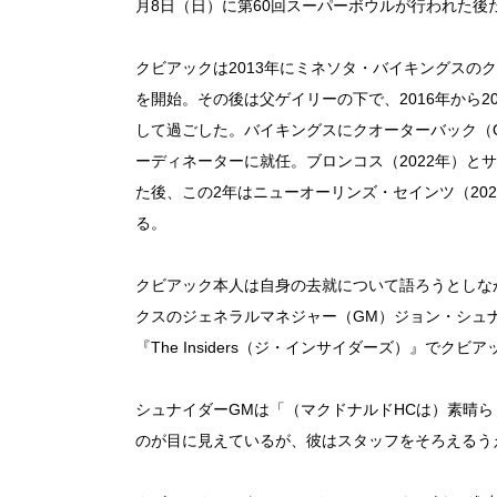
月8日（日）に第60回スーパーボウルが行われた後
クビアックは2013年にミネソタ・バイキングスの
を開始。その後は父ゲイリーの下で、2016年から
して過ごした。バイキングスにクオーターバック（Q
ーディネーターに就任。ブロンコス（2022年）とサ
た後、この2年はニューオーリンズ・セインツ（20
る。
クビアック本人は自身の去就について語ろうとしな
クスのジェネラルマネジャー（GM）ジョン・シュナ
『The Insiders（ジ・インサイダーズ）』で
シュナイダーGMは「（マクドナルドHCは）素晴
のが目に見えているが、彼はスタッフをそろえるう