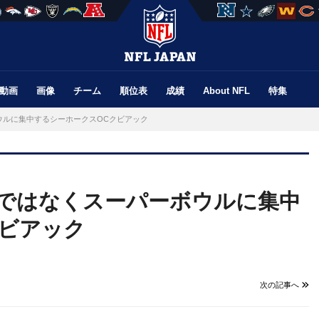
動画
画像
チーム
順位表
成績
About NFL
特集
ウルに集中するシーホークスOCクビアック
道ではなくスーパーボウルに集中
クビアック
次の記事へ