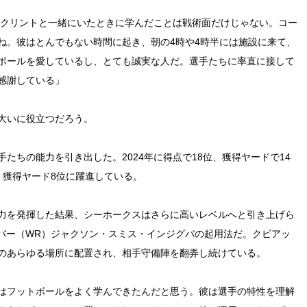
にクリントと一緒にいたときに学んだことは戦術面だけじゃない。コー
ね。彼はとんでもない時間に起き、朝の4時や4時半には施設に来て、
ボールを愛しているし、とても誠実な人だ。選手たちに率直に接して
感謝している」
大いに役立つだろう。
たちの能力を引き出した。2024年に得点で18位、獲得ヤードで14
、獲得ヤード8位に躍進している。
力を発揮した結果、シーホークスはさらに高いレベルへと引き上げら
ーバー（WR）ジャクソン・スミス・インジグバの起用法だ。クビアッ
のあらゆる場所に配置され、相手守備陣を翻弄し続けている。
はフットボールをよく学んできたんだと思う。彼は選手の特性を理解