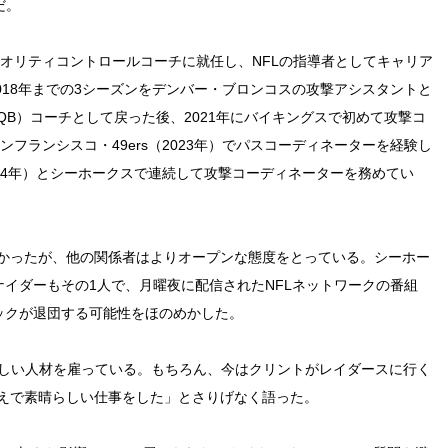
だ。
クオリティコントロールコーチに就任し、NFLの指導者としてキャリア
2018年までの3シーズンをデンバー・ブロンコスの攻撃アシスタントと
B）コーチとして戻った後、2021年にバイキングスで初めて攻撃コ
ンフランシスコ・49ers（2023年）でパスコーディネーターを経験し
24年）とシーホークスで連続して攻撃コーディネーターを務めてい
かったが、他の関係者はよりオープンな態度をとっている。シーホー
イダーもその1人で、月曜夜に配信されたNFLネットワークの番組
クビアックが退団する可能性をほのめかした。
らしい人材を雇っている。もちろん、今はクリントがレイダースに行く
えで素晴らしい仕事をした」とさりげなく語った。