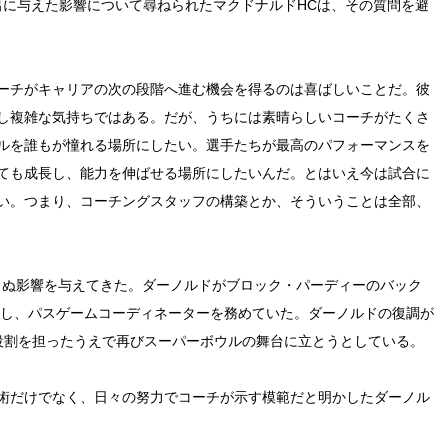
出に与えた影響について尋ねられたマクドナルドHCは、その質問を避
ーチがキャリアの次の段階へ進む機会を得るのは喜ばしいことだ。彼
し複雑な気持ちではある。だが、うちには素晴らしいコーチがたくさ
ルを誰もが憧れる場所にしたい。選手たちが最高のパフォーマンスを
ても成長し、能力を伸ばせる場所にしたいんだ。とはいえ今は試合に
い。つまり、コーチングスタッフの構築とか、そういうことは全部、
らぬ影響を与えてきた。ダーノルドがブロック・パーディーのバック
に所属し、パスゲームコーディネーターを務めていた。ダーノルドの復調が
役割を担ったうえで再びスーパーボウルの舞台に立とうとしている。
術だけでなく、日々の努力でコーチが示す模範だと明かしたダーノル