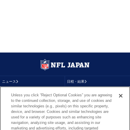
ニュース
日程・結果
コラム
テレビ
Unless you click “Reject Optional Cookies” you are agreeing
to the continued collection, storage, and use of cookies and
動画
画像
similar technologies (e.g., pixels) on this specific property,
device, and browser. Cookies and similar technologies are
チーム
順位表
used for a variety of purposes such as enhancing site
navigation, analyzing site usage, and assisting in our
選手成績
About NFL
marketing and advertising efforts, including targeted