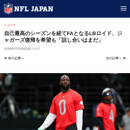
tog
ニュース
自己最高のシーズンを経てFAとなるLBロイド、ジ
ャガーズ復帰を希望も「話し合いはまだ」
2026年02月04日(水) 13:17
前の記事へ
次の記事へ