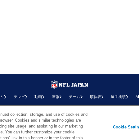
ム
テレビ
動画
画像
チーム
順位表
選手成績
A
お問い合わせ
FAQ
利用規約
プライバシーポリシー
プライバシー設定
RSS概要
NF
inued collection, storage, and use of cookies and
d browser. Cookies and similar technologies are
Copyright © NFL JAPAN.COM.All Rights Reserved.
zing site usage, and assisting in our marketing
Copyright © LY Corporation. All Rights Reserved.
Cookie Setti
PHOTO BY AP Images / PHOTO BY Getty Images
ties. You can further customize your cookie
ngs” link in this banner or in the footer of this