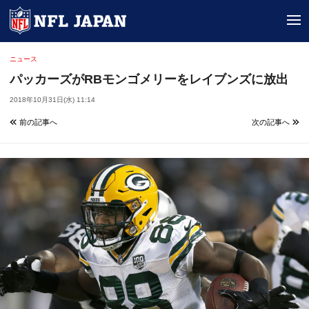
tog
ニュース
パッカーズがRBモンゴメリーをレイブンズに放出
2018年10月31日(水) 11:14
前の記事へ
次の記事へ