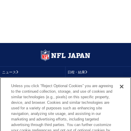
ニュース
日程・結果
コラム
テレビ
Unless you click “Reject Optional Cookies” you are agreeing
to the continued collection, storage, and use of cookies and
動画
画像
similar technologies (e.g., pixels) on this specific property,
device, and browser. Cookies and similar technologies are
チーム
順位表
used for a variety of purposes such as enhancing site
navigation, analyzing site usage, and assisting in our
選手成績
About NFL
marketing and advertising efforts, including targeted
advertising through third parties. You can further customize
More NFL
特集
your cookie preferences and opt out of optional cookies by