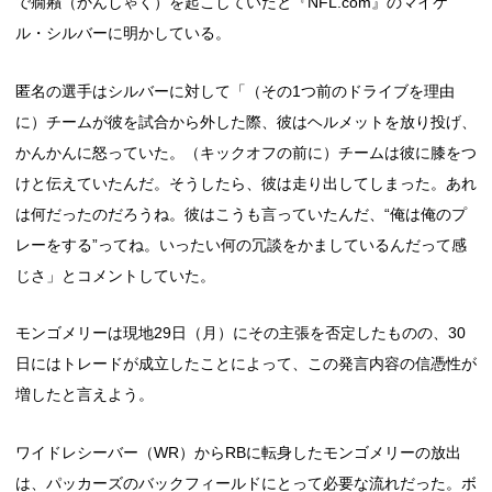
で癇癪（かんしゃく）を起こしていたと『NFL.com』のマイケ
ル・シルバーに明かしている。
匿名の選手はシルバーに対して「（その1つ前のドライブを理由
に）チームが彼を試合から外した際、彼はヘルメットを放り投げ、
かんかんに怒っていた。（キックオフの前に）チームは彼に膝をつ
けと伝えていたんだ。そうしたら、彼は走り出してしまった。あれ
は何だったのだろうね。彼はこうも言っていたんだ、“俺は俺のプ
レーをする”ってね。いったい何の冗談をかましているんだって感
じさ」とコメントしていた。
モンゴメリーは現地29日（月）にその主張を否定したものの、30
日にはトレードが成立したことによって、この発言内容の信憑性が
増したと言えよう。
ワイドレシーバー（WR）からRBに転身したモンゴメリーの放出
は、パッカーズのバックフィールドにとって必要な流れだった。ボ