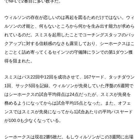
でNFLで2番目に多い数字だ。
ウィルソンの存在が恋しいのは再起を図るためだけではない。ウィ
ルソンの才能と、何もないところから何かを生み出す能力が求めら
れているのだ。スミスを起用したことでコーチングスタッフのバッ
クアップに対する信頼感のなさも露呈しており、シーホークスはこ
とごとく詰め寄ってくるセインツの守備陣にランでの第1ダウン獲
得を阻まれた。
スミスはパス22回中12回を成功させて、167ヤード、タッチダウン
1回、サック5回を記録。ウィルソンが先発していた序盤の5週間で
はシーホークスの試合平均得点は24点だったが、スミスが先発を
務めるようになってからは試合平均15点となった。また、オフェ
ンスではスミスが先発になってから1試合あたりの平均パスヤード
が100.0も少なくなっている。
シーホークスは現在2勝5敗だ。もしウィルソンがこの3週間に出場