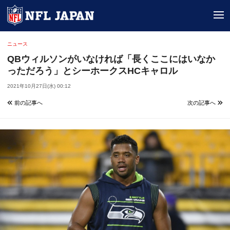
tog
ニュース
QBウィルソンがいなければ「長くここにはいなか
っただろう」とシーホークスHCキャロル
2021年10月27日(水) 00:12
前の記事へ
次の記事へ