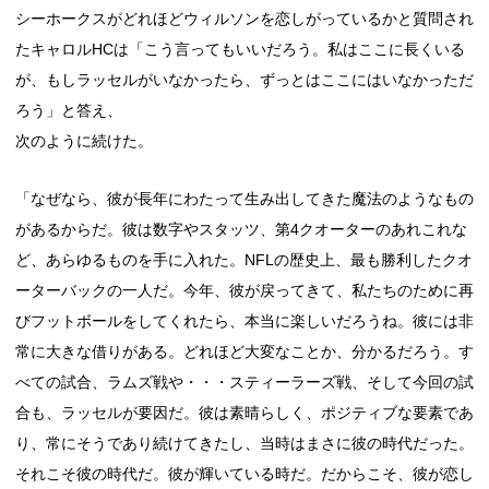
シーホークスがどれほどウィルソンを恋しがっているかと質問され
たキャロルHCは「こう言ってもいいだろう。私はここに長くいる
が、もしラッセルがいなかったら、ずっとはここにはいなかっただ
ろう」と答え、
次のように続けた。
「なぜなら、彼が長年にわたって生み出してきた魔法のようなもの
があるからだ。彼は数字やスタッツ、第4クオーターのあれこれな
ど、あらゆるものを手に入れた。NFLの歴史上、最も勝利したクオ
ーターバックの一人だ。今年、彼が戻ってきて、私たちのために再
びフットボールをしてくれたら、本当に楽しいだろうね。彼には非
常に大きな借りがある。どれほど大変なことか、分かるだろう。す
べての試合、ラムズ戦や・・・スティーラーズ戦、そして今回の試
合も、ラッセルが要因だ。彼は素晴らしく、ポジティブな要素であ
り、常にそうであり続けてきたし、当時はまさに彼の時代だった。
それこそ彼の時代だ。彼が輝いている時だ。だからこそ、彼が恋し