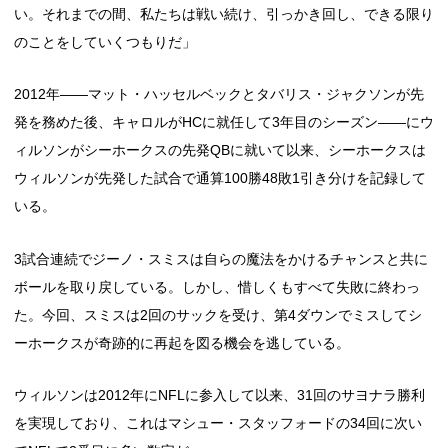
い。それまでの間、私たちは戦い続け、引っかき回し、できる限り
のことをしていくつもりだ」
2012年――マット・ハッセルベックとタバリス・ジャクソンが先
発を務めた後、キャロルがHCに就任して3年目のシーズン――にウ
ィルソンがシーホークスの先発QBに就いて以来、シーホークスは
ウィルソンが先発した試合で通算100勝48敗1引き分けを記録して
いる。
3試合連続でジーノ・スミスは自らの魔法をかけるチャンスと共に
ボールを取り戻している。しかし、惜しくもすべて失敗に終わっ
た。今回、スミスは2回のサックを受け、第4ダウンでミスしてシ
ーホークスが奇跡的に再起を図る機会を逃している。
ウィルソンは2012年にNFLに参入して以来、31回のサヨナラ勝利
を実現しており、これはマシュー・スタッフォードの34回に次い