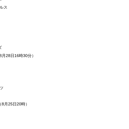
グルス
ズ
月28日16時30分）
ツ
（8月25日20時）