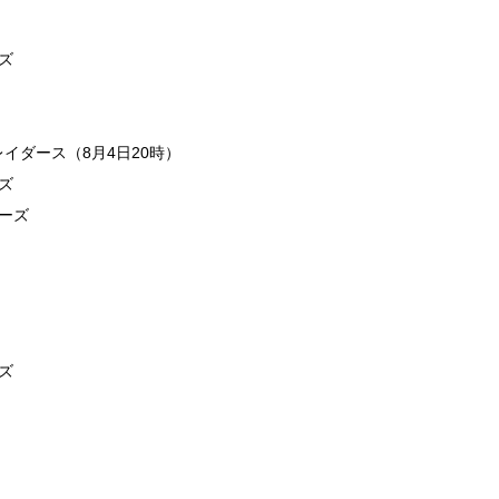
ズ
イダース（8月4日20時）
ズ
ラーズ
ズ