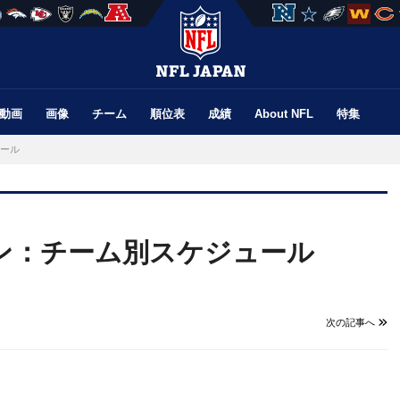
動画
画像
チーム
順位表
成績
About NFL
特集
ュール
ズン：チーム別スケジュール
次の記事へ