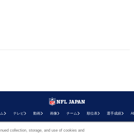
ム
テレビ
動画
画像
チーム
順位表
選手成績
A
お問い合わせ
FAQ
利用規約
プライバシーポリシー
プライバシー設定
RSS概要
NF
inued collection, storage, and use of cookies and