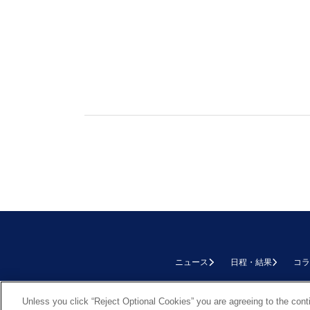
ニュース
日程・結果
コラ
TOP
Unless you click “Reject Optional Cookies” you are agreeing to the cont