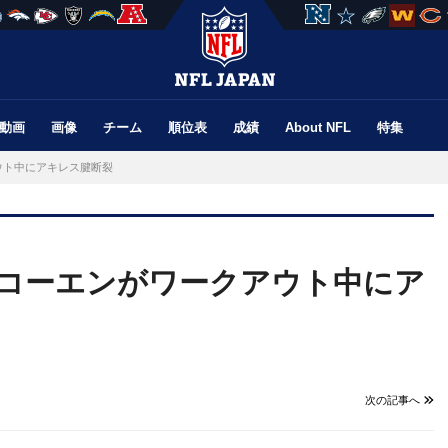
動画
画像
チーム
順位表
成績
About NFL
特集
ウト中にアキレス腱断裂
・コーエンがワークアウト中にア
次の記事へ