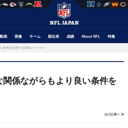
動画
画像
チーム
順位表
成績
About NFL
特集
い条件を追求するRBエイケラー
な関係ながらもより良い条件を
次の記事へ