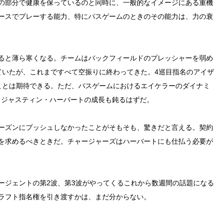
の部分で健康を保っているのと同時に、一般的なイメージにある重機
ースでプレーする能力、特にパスゲームのときのその能力は、力の衰
ると薄ら寒くなる。チームはバックフィールドのプレッシャーを弱め
ていたが、これまですべて空振りに終わってきた。4巡目指名のアイザ
ことは期待できる。ただ、パスゲームにおけるエイケラーのダイナミ
）ジャスティン・ハーバートの成長も鈍るはずだ。
ーズンにプッシュしなかったことがそもそも、驚きだと言える。契約
を求めるべきときだ。チャージャーズはハーバートにも仕払う必要が
ージェントの第2波、第3波がやってくるこれから数週間の話題になる
ラフト指名権を引き渡すかは、まだ分からない。