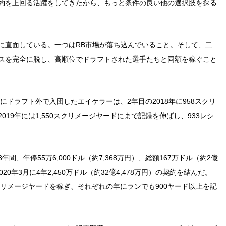
約を上回る活躍をしてきたから、もっと条件の良い他の選択肢を探る
に直面している。一つはRB市場が落ち込んでいること。そして、二
スを完全に脱し、高順位でドラフトされた選手たちと同額を稼ぐこと
にドラフト外で入団したエイケラーは、2年目の2018年に958スクリ
19年には1,550スクリメージヤードにまで記録を伸ばし、933レシ
、年俸55万6,000ドル（約7,368万円）、総額167万ドル（約2億
20年3月に4年2,450万ドル（約32億4,478万円）の契約を結んだ。
スクリメージヤードを稼ぎ、それぞれの年にランでも900ヤード以上を記