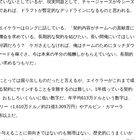
ていないとしているが、現実問題として、チャージャーズが今シーズ
であれば、ドラフトが暫定的なデッドラインになるものと思われる。
エイケラーはロングに話している。「契約内容がチームへの貢献度に
機会を求めている。長期的な契約を結びたい。長い間俺にいてほしい
好調だろう？ ケガさえしなければ、俺はチームのためにタッチダウ
00ヤードを稼ぐさ。今は本来の半分の報酬しかもらえていない。長期的
い求めるつもりだ」
にとっては掘り出しものだったと言えるが、エイケラーがこれまで成
る契約にサインすることを非難するのは難しい。1年残っている契約
）は、おもしろいくらいに低い数字だ。年平均613万ドルという数字は、
（1,610万ドル／約21億3,309万円）やアルビン・カマーラ
2倍以上だ。
を与えることに前向きではないのも無理はない。歴史的にうまくいか