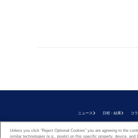
ニュース
日程・結果
コラ
TOP
Unless you click “Reject Optional Cookies” you are agreeing to the cont
similar technologies (e.g., pixels) on this specific property, device, an