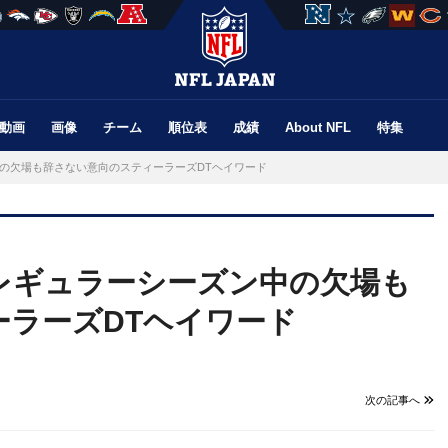
動画
画像
チーム
順位表
成績
About NFL
特集
の欠場も辞さない意向のスティーラーズDTヘイワード
レギュラーシーズン中の欠場も
ーラーズDTヘイワード
次の記事へ