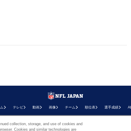
ム
テレビ
動画
画像
チーム
順位表
選手成績
A
お問い合わせ
FAQ
利用規約
プライバシーポリシー
プライバシー設定
RSS概要
NF
inued collection, storage, and use of cookies and
d browser. Cookies and similar technologies are
Copyright © NFL JAPAN.COM.All Rights Reserved.