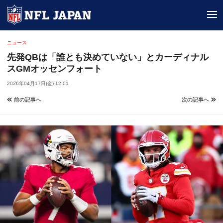
tog
ニュース
先発QBは「誰とも決めていない」とカーディナル
スGMオッセンフォート
2026年04月17日(金) 12:01
前の記事へ
次の記事へ