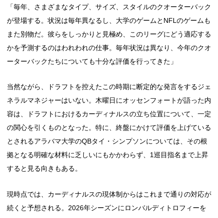
「毎年、さまざまなタイプ、サイズ、スタイルのクオーターバック
が登場する。状況は毎年異なるし、大学のゲームとNFLのゲームも
また別物だ。彼らをしっかりと見極め、このリーグにどう適応する
かを予測するのはわれわれの仕事。毎年状況は異なり、今年のクオ
ーターバックたちについても十分な評価を行ってきた」
当然ながら、ドラフトを控えたこの時期に断定的な発言をするジェ
ネラルマネジャーはいない。木曜日にオッセンフォートが語った内
容は、ドラフトにおけるカーディナルスの立ち位置について、一定
の関心を引くものとなった。特に、終盤にかけて評価を上げている
とされるアラバマ大学のQBタイ・シンプソンについては、その根
拠となる明確な材料に乏しいにもかかわらず、1巡目指名まで上昇
すると見る向きもある。
現時点では、カーディナルスの現体制からはこれまで通りの対応が
続くと予想される。2026年シーズンにロンバルディトロフィーを