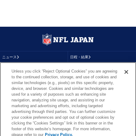
ニュース
日程・結果
コラム
テレビ
Unless you click “Reject Optional Cookies” you are agreeing
to the continued collection, storage, and use of cookies and
動画
画像
similar technologies (e.g., pixels) on this specific property,
device, and browser. Cookies and similar technologies are
チーム
順位表
used for a variety of purposes such as enhancing site
navigation, analyzing site usage, and assisting in our
選手成績
About NFL
marketing and advertising efforts, including targeted
advertising through third parties. You can further customize
More NFL
特集
your cookie preferences and opt out of optional cookies by
clicking the “Cookies Settings” link in this banner or in the
footer of this website’s homepage. For more information,
please refer to our
Privacy Policy.