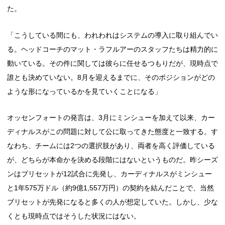
た。
「こうしている間にも、われわれはシステムの導入に取り組んでい
る。ヘッドコーチのマット・ラフルアーのスタッフたちは精力的に
動いている。その件に関しては彼らに任せるつもりだが、現時点で
誰とも決めていない。8月を迎えるまでに、そのポジションがどの
ような形になっているかを見ていくことになる」
オッセンフォートの発言は、3月にミンシューを加えて以来、カー
ディナルスがこの問題に対して公に取ってきた態度と一致する。す
なわち、チームには2つの選択肢があり、両者を高く評価している
が、どちらが本命かを決める段階にはないというものだ。昨シーズ
ンはブリセットが12試合に先発し、カーディナルスがミンシュー
と1年575万ドル（約9億1,557万円）の契約を結んだことで、当然
ブリセットが先発になると多くの人が想定していた。しかし、少な
くとも現時点ではそうした状況にはない。