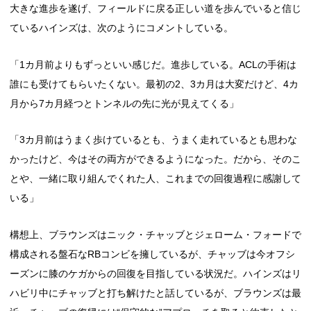
大きな進歩を遂げ、フィールドに戻る正しい道を歩んでいると信じ
ているハインズは、次のようにコメントしている。
「1カ月前よりもずっといい感じだ。進歩している。ACLの手術は
誰にも受けてもらいたくない。最初の2、3カ月は大変だけど、4カ
月から7カ月経つとトンネルの先に光が見えてくる」
「3カ月前はうまく歩けているとも、うまく走れているとも思わな
かったけど、今はその両方ができるようになった。だから、そのこ
とや、一緒に取り組んでくれた人、これまでの回復過程に感謝して
いる」
構想上、ブラウンズはニック・チャッブとジェローム・フォードで
構成される盤石なRBコンビを擁しているが、チャッブは今オフシ
ーズンに膝のケガからの回復を目指している状況だ。ハインズはリ
ハビリ中にチャッブと打ち解けたと話しているが、ブラウンズは最