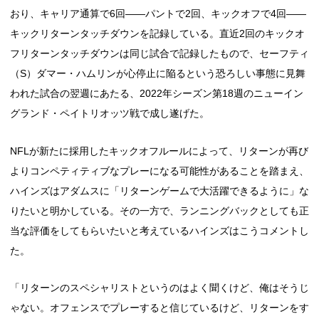
おり、キャリア通算で6回――パントで2回、キックオフで4回――
キックリターンタッチダウンを記録している。直近2回のキックオ
フリターンタッチダウンは同じ試合で記録したもので、セーフティ
（S）ダマー・ハムリンが心停止に陥るという恐ろしい事態に見舞
われた試合の翌週にあたる、2022年シーズン第18週のニューイン
グランド・ペイトリオッツ戦で成し遂げた。
NFLが新たに採用したキックオフルールによって、リターンが再び
よりコンペティティブなプレーになる可能性があることを踏まえ、
ハインズはアダムスに「リターンゲームで大活躍できるように」な
りたいと明かしている。その一方で、ランニングバックとしても正
当な評価をしてもらいたいと考えているハインズはこうコメントし
た。
「リターンのスペシャリストというのはよく聞くけど、俺はそうじ
ゃない。オフェンスでプレーすると信じているけど、リターンをす