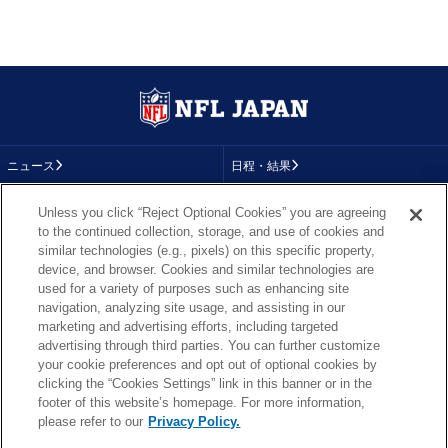
ニュース
日程・結果
コラム
テレビ
Unless you click “Reject Optional Cookies” you are agreeing
to the continued collection, storage, and use of cookies and
動画
画像
similar technologies (e.g., pixels) on this specific property,
device, and browser. Cookies and similar technologies are
チーム
順位表
used for a variety of purposes such as enhancing site
navigation, analyzing site usage, and assisting in our
選手成績
About NFL
marketing and advertising efforts, including targeted
advertising through third parties. You can further customize
More NFL
特集
your cookie preferences and opt out of optional cookies by
clicking the “Cookies Settings” link in this banner or in the
footer of this website’s homepage. For more information,
please refer to our
Privacy Policy.
TOP
お問い合わせ
FAQ