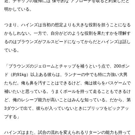
近、チャッブの復帰には“保守的な”アプローチを取ると約束したと
明かしている。
つまり、ハインズは当初の想定よりも大きな役割を担うことになる
かもしれない。一方で、自分がどのような役割を果たすかを理解す
るのはブラウンズがフルスピードになってからだとハインズは話し
ている。
「ブラウンズのジェロームとチャッブを補うという点で、200ポン
ド（約91kg）以上ある彼らは、ランナーの中でも特に力強い大男
たちだ。俺も鼻を汚すことはできるけど、俺は彼らをパスゲームで
補いたいと思っている。うまくボールを持って走ることもできるけ
ど、俺のレシーブ能力が高いことはみんな知っている。だから、第
3ダウンで出て、彼らが入っていないときにブリッツをピックアッ
プする」
ハインズはまた、試合の流れを変えられるリターンの能力も持って