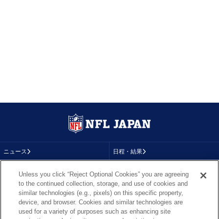
ニュース
日程・結果
コラム
テレビ
Unless you click “Reject Optional Cookies” you are agreeing
to the continued collection, storage, and use of cookies and
動画
画像
similar technologies (e.g., pixels) on this specific property,
device, and browser. Cookies and similar technologies are
チーム
順位表
used for a variety of purposes such as enhancing site