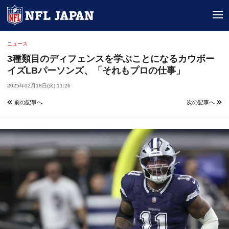
tog
ニュース
3種類目のディフェンスを学ぶことになるカウボー
イズLBパーソンズ、「それもプロの仕事」
2025年02月18日(火) 11:26
前の記事へ
次の記事へ