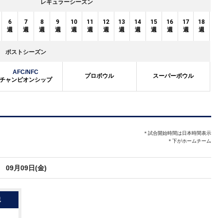
レギュラーシーズン
6
7
8
9
10
11
12
13
14
15
16
17
18
週
週
週
週
週
週
週
週
週
週
週
週
週
ポストシーズン
AFC/NFC
プロボウル
スーパーボウル
チャンピオンシップ
＊試合開始時間は日本時間表示
＊下がホームチーム
09月09日(金)
況