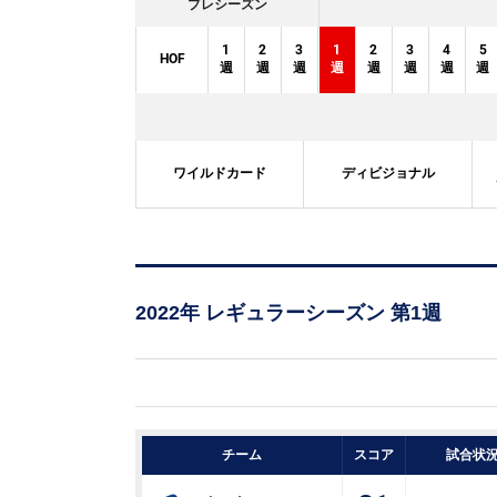
プレシーズン
1
2
3
1
2
3
4
5
HOF
週
週
週
週
週
週
週
週
ワイルドカード
ディビジョナル
2022年 レギュラーシーズン 第1週
チーム
スコア
試合状