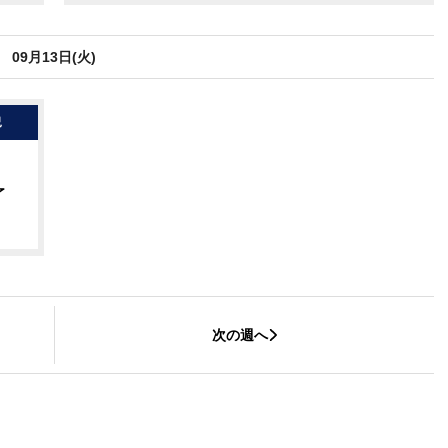
09月13日(火)
況
了
次の週へ