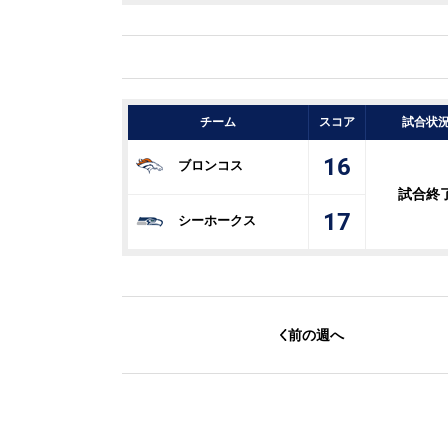
チーム
スコア
試合状
16
ブロンコス
試合終
17
シーホークス
前の週へ