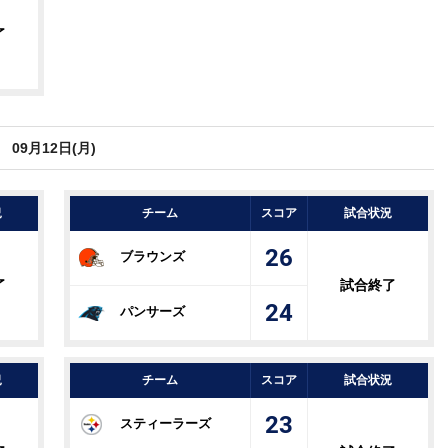
了
09月12日(月)
況
チーム
スコア
試合状況
26
ブラウンズ
了
試合終了
24
パンサーズ
況
チーム
スコア
試合状況
23
スティーラーズ