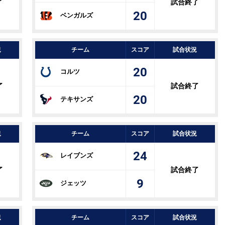
了
試合終了
20
ベンガルズ
況
チーム
スコア
試合状況
20
コルツ
了
試合終了
20
テキサンズ
況
チーム
スコア
試合状況
24
レイブンズ
了
試合終了
9
ジェッツ
況
チーム
スコア
試合状況