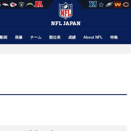
動画
画像
チーム
順位表
成績
About NFL
特集