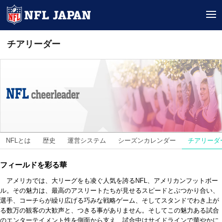
tog
チアリーダー
NFLとは
歴史
運営システム
シーズンカレンダー
チアリーダ
フィールドを彩る華
アメリカでは、大リーグをも凌ぐ人気を誇るNFL、アメリカンフットボー
ル。その魅力は、最高のアスリートたちが見せるスピードとぶつかり合い、
選手、コーチらが繰り広げる巧みな戦略ゲーム、そしてスタンドでわき上が
る数万の観客の大歓声と、つきる事がありません。そしてこの魅力ある試合
のエンターテイメント性を側面から支え、試合中はサイドラインで華やかに