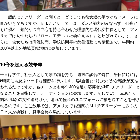
一般的にチアリーダーと聞くと、どうしても彼女達の華やかなイメージに
目がいきがちですが、NFLチアリーダーは、ダンス能力のみならず、心身と
もに優れ、知的かつ自立心を持ち合わせた理想的な現代女性像として、アメ
リカでは女性たちの『ロールモデル（社会の見本）』と呼ばれています。さ
らに、彼女たちは病院訪問、学校訪問等の慈善活動にも積極的で、年間約
300件以上の地域貢献活動に参加しています。
10倍を超える競争率
平日は学生、社会人として別の顔を持ち、週末の試合の為に、平日に時には
6時間にも及ぶハードな練習を行います。1試合当たりにわずかな報酬が支払
われるだけですが、各チームとも毎年400名近い応募者がNFLチアリーダーと
なることを目指して、オーディションに参加します。そして1チームあたり
約30-40名の女性達だけが、晴れて憧れのユニフォームに袖を通すことを許さ
れるのです。ここ数年では、アメリカでも難関のNFLチアリーダーに多くの
日本人が挑戦し、見事合格を果たしています。