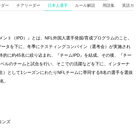
ンダー
チアリーダー
日本人選手
ルール解説
用語集
英語ガイ
ント（IPD）』とは、NFL外国人選手発掘/育成プログラムのこと。
のデータを下に、冬季にテスティングコンバイン（選考会）が実施され
的に約45名に絞り込まれ、『チームIPD』を結成。その後、『チー
学レベルのチームと試合を行い、そこでの活躍などを下に、インターナ
）として1シーズンにわたりNFLチームに帯同する8名の選手を選抜
9名。
コンズ