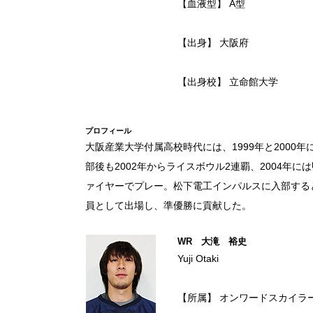
【血液型】 A型
【出身】 大阪府
【出身校】 立命館大学
プロフィール
大阪産業大学付属高校時代には、1999年と200
部後も2002年からライスボウル2連覇、2004年に
ァイヤーでプレー。松下電工インパルスに入部すると
員として出場し、準優勝に貢献した。
WR 大滝 裕史
Yuji Otaki
【所属】 オンワードスカイラ