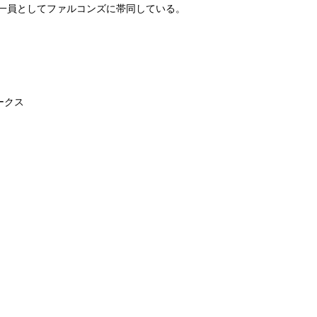
一員としてファルコンズに帯同している。
ークス