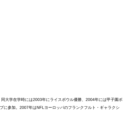
同大学在学時には2003年にライスボウル優勝、2004年には甲子園ボ
ンプに参加。2007年はNFLヨーロッパのフランクフルト・ギャラクシ