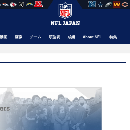
動画
画像
チーム
順位表
成績
About NFL
特集