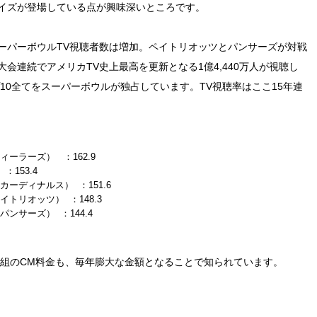
ーイズが登場している点が興味深いところです。
パーボウルTV視聴者数は増加。ペイトリオッツとパンサーズが対戦
大会連続でアメリカTV史上最高を更新となる1億4,440万人が視聴し
10全てをスーパーボウルが独占しています。TV視聴率はここ15年連
ティーラーズ） ：162.9
：153.4
 カーディナルス） ：151.6
ペイトリオッツ） ：148.3
 パンサーズ） ：144.4
番組のCM料金も、毎年膨大な金額となることで知られています。