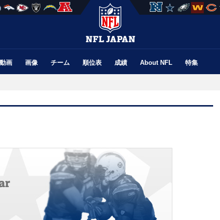
動画
画像
チーム
順位表
成績
About NFL
特集