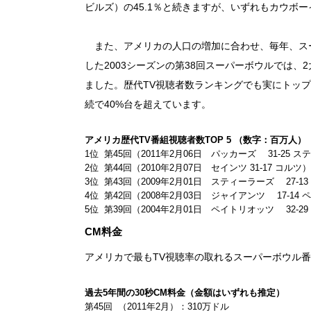
ビルズ）の45.1％と続きますが、いずれもカウボ
また、アメリカの人口の増加に合わせ、毎年、スー
した2003シーズンの第38回スーパーボウルでは、2
ました。歴代TV視聴者数ランキングでも実にトップ
続で40%台を超えています。
アメリカ歴代TV番組視聴者数TOP 5 （数字：百万人）
1位 第45回（2011年2月06日 パッカーズ 31-25 ス
2位 第44回（2010年2月07日 セインツ 31-17 コルツ） 
3位 第43回（2009年2月01日 スティーラーズ 27-13
4位 第42回（2008年2月03日 ジャイアンツ 17-14 
5位 第39回（2004年2月01日 ペイトリオッツ 32-29
CM料金
アメリカで最もTV視聴率の取れるスーパーボウル
過去5年間の30秒CM料金（金額はいずれも推定）
第45回 （2011年2月）：310万ドル